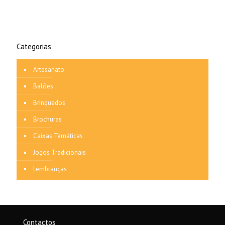
Categorias
Artesanato
Balões
Brinquedos
Brochuras
Caixas Temáticas
Jogos Tradicionais
Lembranças
Contactos