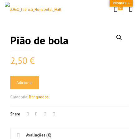
Idiomas »
0
Pião de bola
2,50
€
Adicionar
Categoria:
Brinquedos
Share
Avaliações (0)