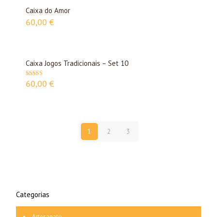
Caixa do Amor
60,00
€
Caixa Jogos Tradicionais – Set 10
60,00
€
Avaliação
5.00
de 5
1
2
3
Categorias
Artesanato