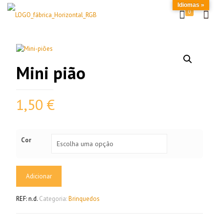
Idiomas »
0
Mini pião
1,50
€
Cor
Adicionar
REF:
n.d.
Categoria:
Brinquedos