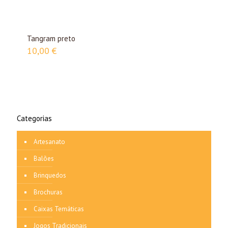
Tangram preto
10,00
€
Categorias
Artesanato
Balões
Brinquedos
Brochuras
Caixas Temáticas
Jogos Tradicionais