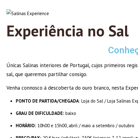
Experiência no Sal
Conheç
Únicas Salinas interiores de Portugal, cujos primeiros re
sal, que queremos partilhar consigo.
Venha connosco à descoberta do ouro branco, nesta Experi
PONTO DE PARTIDA/CHEGADA
: Loja do Sal / Loja Salinas E
GRAU DE DIFICULDADE:
baixo
HORÁRIO:
10h00 e 15h00, abril / maio a setembro / outubro
PREÇO/PAX:
20 €/pax (adultos); 7,50€ (crianças 7-12 anos); g