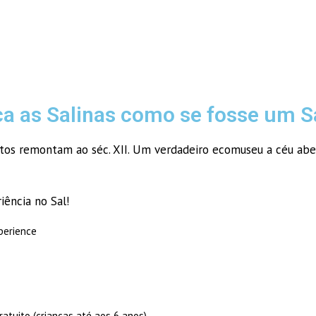
a as Salinas como se fosse um Sa
gistos remontam ao séc. XII. Um verdadeiro ecomuseu a céu abe
ência no Sal!
xperience
ratuito (crianças até aos 6 anos)