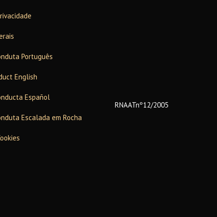
Privacidade
erais
onduta Português
duct English
onducta Español
RNAATnº12/2005
onduta Escalada em Rocha
Cookies