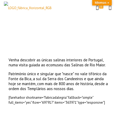
Idiomas »
0
Venha descobrir as únicas salinas interiores de Portugal,
numa visita guiada ao ecomuseu das Salinas de Rio Maior.
Património único e singular que "nasce" no vale tifónico da
Fonte da Bica, a sul da Serra dos Candeeiros e que ainda
hoje se mantém, com mais de 800 anos de história, desde a
ordem dos Templários aos nossos dias.
[fareharbor shortname="fabricadalegria" fallback="simple"
full_items="yes" flow="697917" items="363971" type="responsive"]