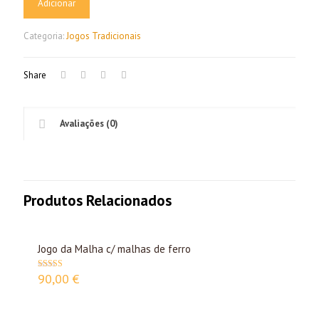
Adicionar
Categoria:
Jogos Tradicionais
Share
Avaliações (0)
Produtos Relacionados
Jogo da Malha c/ malhas de ferro
90,00
€
Avaliação
5.00
de 5