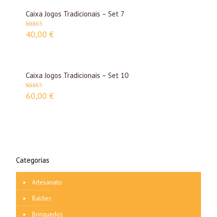
Caixa Jogos Tradicionais – Set 7
40,00
€
Avaliação
5.00
de 5
Caixa Jogos Tradicionais – Set 10
60,00
€
Avaliação
5.00
de 5
Categorias
Artesanato
Balões
Brinquedos