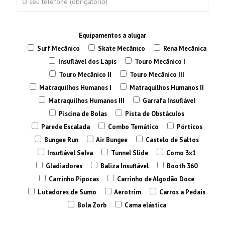
Equipamentos a alugar
Surf Mecânico
Skate Mecânico
Rena Mecânica
Insuflável dos Lápis
Touro Mecânico I
Touro Mecânico II
Touro Mecânico III
Matraquilhos Humanos I
Matraquilhos Humanos II
Matraquilhos Humanos III
Garrafa Insuflável
Piscina de Bolas
Pista de Obstáculos
Parede Escalada
Combo Temático
Pórticos
Bungee Run
Air Bungee
Castelo de Saltos
Insuflável Selva
Tunnel Slide
Como 3x1
Gladiadores
Baliza Insuflável
Booth 360
Carrinho Pipocas
Carrinho de Algodão Doce
Lutadores de Sumo
Aerotrim
Carros a Pedais
Bola Zorb
Cama elástica