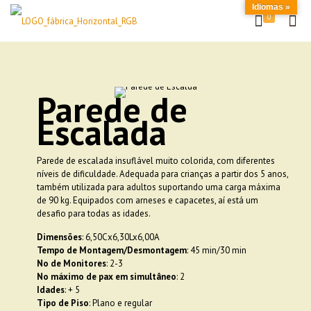
Idiomas »
0
Parede de
Escalada
Parede de escalada insuflável muito colorida, com diferentes
níveis de dificuldade. Adequada para crianças a partir dos 5 anos,
também utilizada para adultos suportando uma carga máxima
de 90 kg. Equipados com arneses e capacetes, aí está um
desafio para todas as idades.
Dimensões
: 6,50Cx6,30Lx6,00A
Tempo de Montagem/Desmontagem
: 45 min/30 min
No de Monitores
: 2-3
No máximo de pax em simultâneo
: 2
Idades
: + 5
Tipo de Piso
: Plano e regular