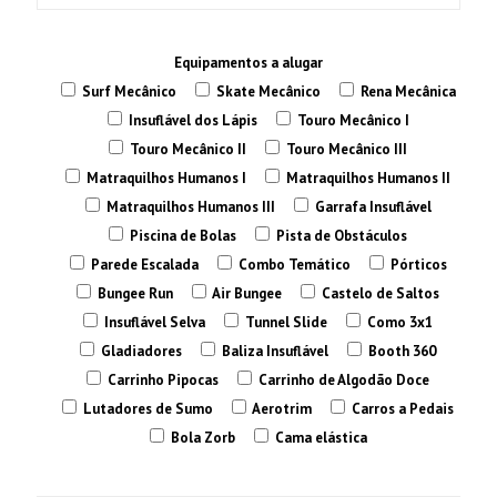
Equipamentos a alugar
Surf Mecânico
Skate Mecânico
Rena Mecânica
Insuflável dos Lápis
Touro Mecânico I
Touro Mecânico II
Touro Mecânico III
Matraquilhos Humanos I
Matraquilhos Humanos II
Matraquilhos Humanos III
Garrafa Insuflável
Piscina de Bolas
Pista de Obstáculos
Parede Escalada
Combo Temático
Pórticos
Bungee Run
Air Bungee
Castelo de Saltos
Insuflável Selva
Tunnel Slide
Como 3x1
Gladiadores
Baliza Insuflável
Booth 360
Carrinho Pipocas
Carrinho de Algodão Doce
Lutadores de Sumo
Aerotrim
Carros a Pedais
Bola Zorb
Cama elástica