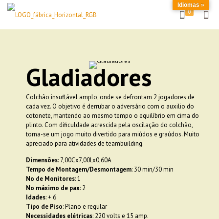
Idiomas »
0
Gladiadores
Colchão insuflável amplo, onde se defrontam 2 jogadores de
cada vez. O objetivo é derrubar o adversário com o auxilio do
cotonete, mantendo ao mesmo tempo o equilíbrio em cima do
plinto. Com dificuldade acrescida pela oscilação do colchão,
torna-se um jogo muito divertido para miúdos e graúdos. Muito
apreciado para atividades de teambuilding.
Dimensões
: 7,00Cx7,00Lx0,60A
Tempo de Montagem/Desmontagem
: 30 min/30 min
No de Monitores
: 1
No máximo de pax
: 2
Idades
: + 6
Tipo de Piso
: Plano e regular
Necessidades elétricas
: 220 volts e 15 amp.