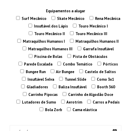
Equipamentos a alugar
Surf Mecânico
Skate Mecânico
Rena Mecânica
Insuflável dos Lápis
Touro Mecânico I
Touro Mecânico II
Touro Mecânico III
Matraquilhos Humanos I
Matraquilhos Humanos II
Matraquilhos Humanos III
Garrafa Insuflável
Piscina de Bolas
Pista de Obstáculos
Parede Escalada
Combo Temático
Pórticos
Bungee Run
Air Bungee
Castelo de Saltos
Insuflável Selva
Tunnel Slide
Como 3x1
Gladiadores
Baliza Insuflável
Booth 360
Carrinho Pipocas
Carrinho de Algodão Doce
Lutadores de Sumo
Aerotrim
Carros a Pedais
Bola Zorb
Cama elástica