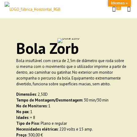
Idiomas »
0
Bola Zorb
Bola insuflável com cerca de 2,5m de diâmetro que roda sobre
si mesma com o movimento que o utilizador imprime a partir de
dentro, ao caminhar ou gatinhar. No exterior um monitor
acompanha o percurso da bola. Equipamento extremamente
divertido, funciona sobre superfícies macias, sem atrito.
Dimensões
: 2,50D
Tempo de Montagem/Desmontagem
: 30 min/30 min
No de Monitores
: 1
No pax
: 1
Idades
: + 8
Tipo de Piso
: Plano e regular
Necessidades elétricas
: 220 volts e 15 amp.
Preço
: 300,00 €