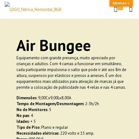
Idiomas »
0
Air Bungee
Equipamento com grande presença, muito apreciado por
crianças e adultos. Com 4 camas a funcionar em simultâneo,
cada participante impulsiona o salto que pode ir até aos 8m de
altura, suspensos por elásticos e presos a arneses. É um dos
equipamentos mais utilizados para ativação de marcas já que
permite a colocação de publicidade nas 4 velas e nas 4 camas.
Dimensões
: 9,00Cx9,00Lx8,00A
Tempo de Montagem/Desmontagem
: 2-3h/2h
No de Monitores
: 5
No pax
: 4
Idades
: + 5
Tipo de Piso
: Plano e regular
Necessidades elétricas
: 220 volts e 15 amp.