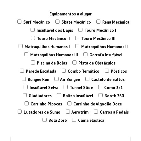
Equipamentos a alugar
Surf Mecânico
Skate Mecânico
Rena Mecânica
Insuflável dos Lápis
Touro Mecânico I
Touro Mecânico II
Touro Mecânico III
Matraquilhos Humanos I
Matraquilhos Humanos II
Matraquilhos Humanos III
Garrafa Insuflável
Piscina de Bolas
Pista de Obstáculos
Parede Escalada
Combo Temático
Pórticos
Bungee Run
Air Bungee
Castelo de Saltos
Insuflável Selva
Tunnel Slide
Como 3x1
Gladiadores
Baliza Insuflável
Booth 360
Carrinho Pipocas
Carrinho de Algodão Doce
Lutadores de Sumo
Aerotrim
Carros a Pedais
Bola Zorb
Cama elástica