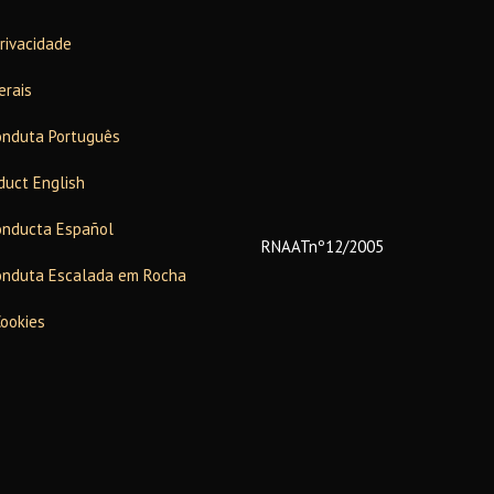
Privacidade
erais
onduta Português
duct English
onducta Español
RNAATnº12/2005
onduta Escalada em Rocha
Cookies