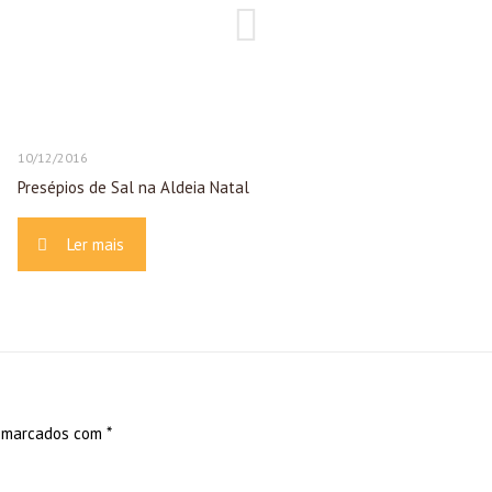
10/12/2016
Presépios de Sal na Aldeia Natal
Ler mais
s marcados com
*