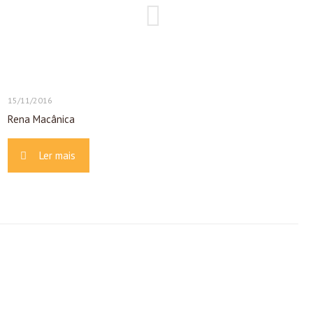
15/11/2016
Rena Macânica
Ler mais